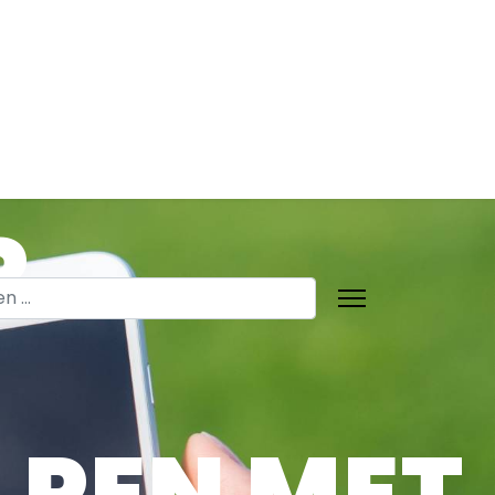
R
n
ELPEN MET