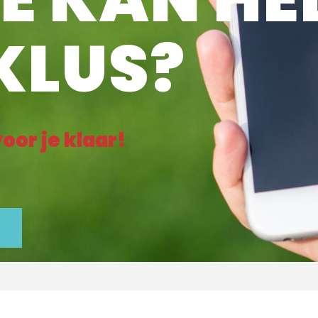
KLUS?
oor je klaar!