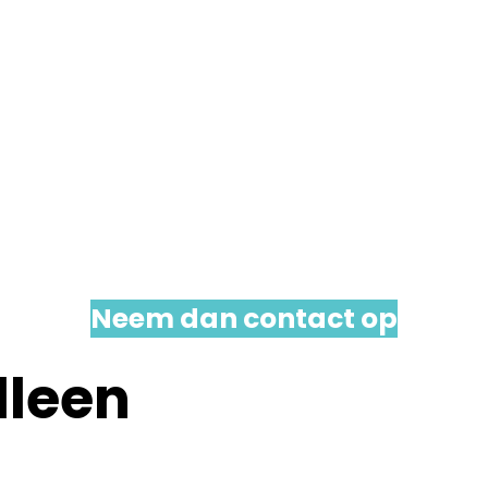
Wil je ons graag spreken?
Neem dan contact op
lleen