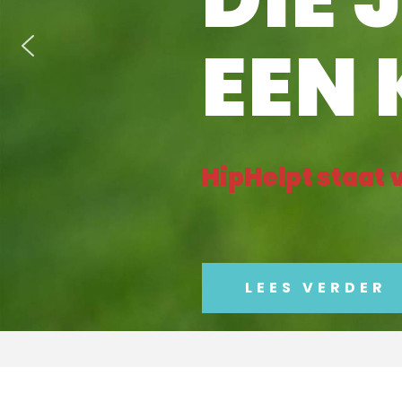
EEN 
HipHelpt staat v
LEES VERDER