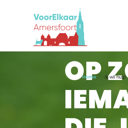
OP 
Home
Ik wil hulp
IEM
DIE 