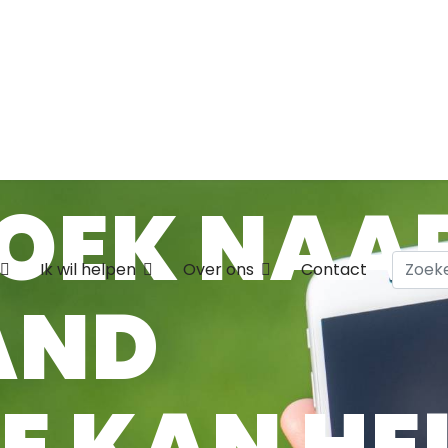
ZOEK NAA
Zoeke
Ik wil helpen
Over ons
Contact
AND
JE KAN H