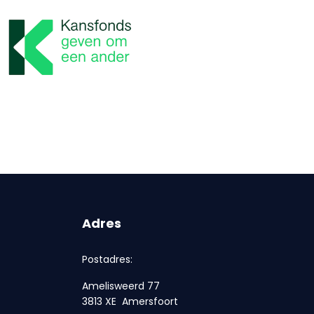
Adres
Postadres:
Amelisweerd 77
3813 XE Amersfoort